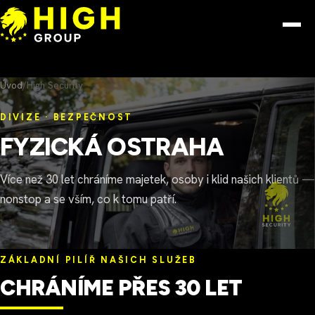
Přeskočit na obsah
Menu
Úvod
/
High Security
DIVIZE · BEZPEČNOST
FYZICKÁ OSTRAHA
Více než 30 let chráníme majetek, osoby i klid našich klientů —
nonstop a se vším, co k tomu patří.
ZÁKLADNÍ PILÍŘ NAŠICH SLUŽEB
CHRÁNÍME PŘES 30 LET