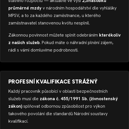
státního rozpočtu — aktuálně ve výši
2,5násobku
průměrné mzdy
v národním hospodářství dle vyhlášky
MPSV, a to za každého zaměstnance, u kterého
zaměstnavatel stanovenou kvótu nesplnil.
Zákonnou povinnost můžete splnit odebráním
kterékoliv
z našich služeb
. Pokud máte o náhradní plnění zájem,
rádi s vámi domluvíme podrobnosti.
PROFESNÍ KVALIFIKACE STRÁŽNÝ
Každý pracovník působící v oblasti bezpečnostních
služeb musí dle
zákona č. 455/1991 Sb. (živnostenský
zákon)
splňovat odbornou způsobilost pro výkon
takového povolání dle standardů Národní soustavy
kvalifikací.