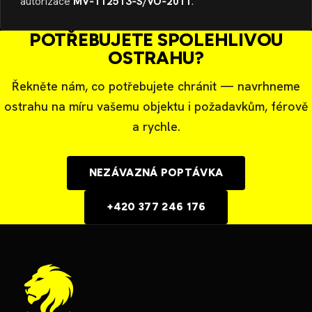
autorizace
MV‑112513‑S/VO‑2011
.
POTŘEBUJETE SPOLEHLIVOU
OSTRAHU?
Řekněte nám, co potřebujete chránit — navrhneme
ostrahu na míru vašemu objektu i požadavkům, férově
a rychle.
NEZÁVAZNÁ POPTÁVKA
+420 377 246 176