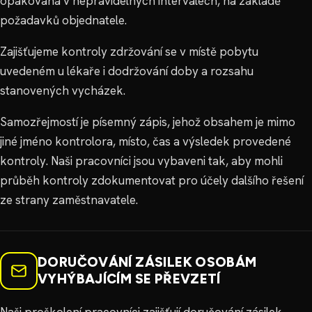
opakovaná v nepravidelných intervalech, na základě
požadavků objednatele.
Zajišťujeme kontroly zdržování se v místě pobytu
uvedeném u lékaře i dodržování doby a rozsahu
stanovených vycházek.
Samozřejmostí je písemný zápis, jehož obsahem je mimo
jiné jméno kontrolora, místo, čas a výsledek provedené
kontroly. Naši pracovníci jsou vybaveni tak, aby mohli
průběh kontroly zdokumentovat pro účely dalšího řešení
ze strany zaměstnavatele.
DORUČOVÁNÍ ZÁSILEK OSOBÁM
VYHÝBAJÍCÍM SE PŘEVZETÍ
Naši proškolení pracovníci zajišťují doručování zásilek