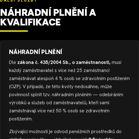
DALŠÍ SLUŽBY
NÁHRADNÍ PLNĚNÍ A
KVALIFIKACE
NÁHRADNÍ PLNĚNÍ
Dle
zákona č. 435/2004 Sb., o zaměstnanosti,
musí
každý zaměstnavatel s více než 25 zaměstnanci
zaměstnávat alespoň 4 % osob se zdravotním postižením
(OZP). V případě, že této kvóty nedosáhne, může
povinnost splnit tzv. náhradním plněním — odebíráním
výrobků a služeb od zaměstnavatelů, kteří sami
zaměstnávají více než 50 % osob se zdravotním
postižením.
Zbývající možností je odvod peněžních prostředků do