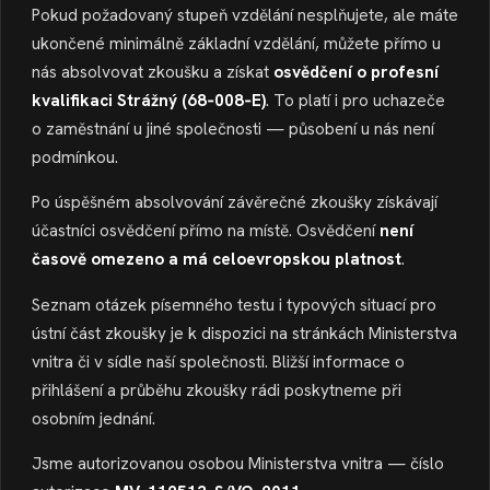
Pokud požadovaný stupeň vzdělání nesplňujete, ale máte
ukončené minimálně základní vzdělání, můžete přímo u
nás absolvovat zkoušku a získat
osvědčení o profesní
kvalifikaci Strážný (68‑008‑E)
. To platí i pro uchazeče
o zaměstnání u jiné společnosti — působení u nás není
podmínkou.
Po úspěšném absolvování závěrečné zkoušky získávají
účastníci osvědčení přímo na místě. Osvědčení
není
časově omezeno a má celoevropskou platnost
.
Seznam otázek písemného testu i typových situací pro
ústní část zkoušky je k dispozici na stránkách Ministerstva
vnitra či v sídle naší společnosti. Bližší informace o
přihlášení a průběhu zkoušky rádi poskytneme při
osobním jednání.
Jsme autorizovanou osobou Ministerstva vnitra — číslo