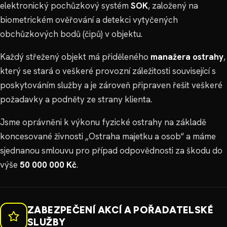
elektronický pochůzkový systém
SOK
, založený na
biometrickém ověřování a detekci vytyčených
obchůzkových bodů (čipů) v objektu.
Každý střežený objekt má přiděleného
manažera ostrahy
,
který se stará o veškeré provozní záležitosti související s
poskytováním služby a je zároveň připraven řešit veškeré
požadavky a podněty ze strany klienta.
Jsme oprávněni k výkonu fyzické ostrahy na základě
koncesované živnosti „Ostraha majetku a osob“ a máme
sjednanou smlouvu pro případ odpovědnosti za škodu do
výše
50 000 000 Kč
.
ZABEZPEČENÍ AKCÍ A POŘADATELSKÉ
SLUŽBY