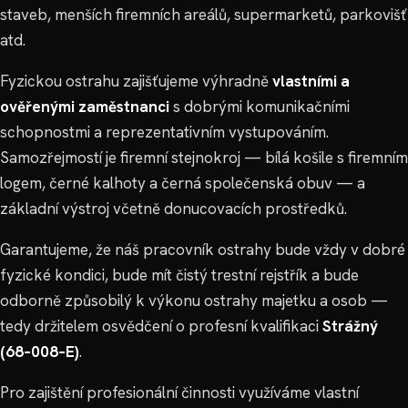
staveb, menších firemních areálů, supermarketů, parkovišť
atd.
Fyzickou ostrahu zajišťujeme výhradně
vlastními a
ověřenými zaměstnanci
s dobrými komunikačními
schopnostmi a reprezentativním vystupováním.
Samozřejmostí je firemní stejnokroj — bílá košile s firemním
logem, černé kalhoty a černá společenská obuv — a
základní výstroj včetně donucovacích prostředků.
Garantujeme, že náš pracovník ostrahy bude vždy v dobré
fyzické kondici, bude mít čistý trestní rejstřík a bude
odborně způsobilý k výkonu ostrahy majetku a osob —
tedy držitelem osvědčení o profesní kvalifikaci
Strážný
(68‑008‑E)
.
Pro zajištění profesionální činnosti využíváme vlastní