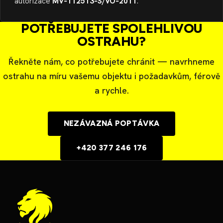
autorizace
MV‑112513‑S/VO‑2011
.
POTŘEBUJETE SPOLEHLIVOU
OSTRAHU?
Řekněte nám, co potřebujete chránit — navrhneme
ostrahu na míru vašemu objektu i požadavkům, férově
a rychle.
NEZÁVAZNÁ POPTÁVKA
+420 377 246 176