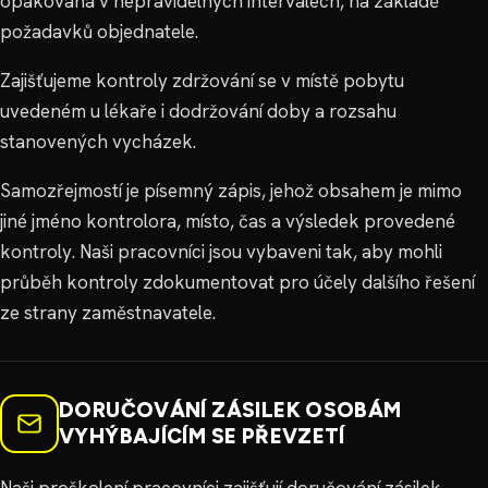
opakovaná v nepravidelných intervalech, na základě
požadavků objednatele.
Zajišťujeme kontroly zdržování se v místě pobytu
uvedeném u lékaře i dodržování doby a rozsahu
stanovených vycházek.
Samozřejmostí je písemný zápis, jehož obsahem je mimo
jiné jméno kontrolora, místo, čas a výsledek provedené
kontroly. Naši pracovníci jsou vybaveni tak, aby mohli
průběh kontroly zdokumentovat pro účely dalšího řešení
ze strany zaměstnavatele.
DORUČOVÁNÍ ZÁSILEK OSOBÁM
VYHÝBAJÍCÍM SE PŘEVZETÍ
Naši proškolení pracovníci zajišťují doručování zásilek