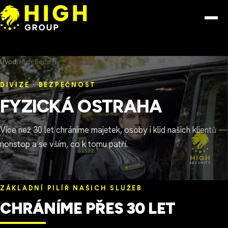
Přeskočit na obsah
Menu
Úvod
/
High Security
DIVIZE · BEZPEČNOST
FYZICKÁ OSTRAHA
Více než 30 let chráníme majetek, osoby i klid našich klientů —
nonstop a se vším, co k tomu patří.
ZÁKLADNÍ PILÍŘ NAŠICH SLUŽEB
CHRÁNÍME PŘES 30 LET