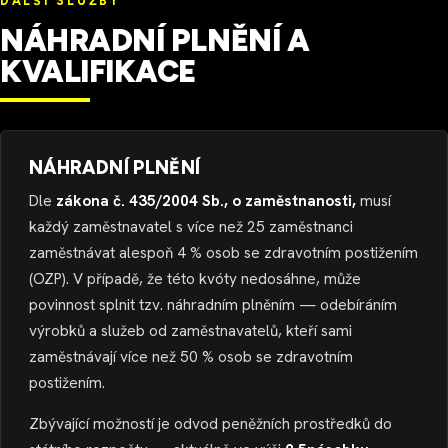
DALŠÍ SLUŽBY
NÁHRADNÍ PLNĚNÍ A
KVALIFIKACE
NÁHRADNÍ PLNĚNÍ
Dle
zákona č. 435/2004 Sb., o zaměstnanosti,
musí
každý zaměstnavatel s více než 25 zaměstnanci
zaměstnávat alespoň 4 % osob se zdravotním postižením
(OZP). V případě, že této kvóty nedosáhne, může
povinnost splnit tzv. náhradním plněním — odebíráním
výrobků a služeb od zaměstnavatelů, kteří sami
zaměstnávají více než 50 % osob se zdravotním
postižením.
Zbývající možností je odvod peněžních prostředků do