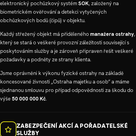
elektronický pochůzkový systém
SOK
, založený na
biometrickém ověřování a detekci vytyčených
obchůzkových bodů (čipů) v objektu.
Každý střežený objekt má přiděleného
manažera ostrahy
,
který se stará o veškeré provozní záležitosti související s
poskytováním služby a je zároveň připraven řešit veškeré
požadavky a podněty ze strany klienta.
Jsme oprávněni k výkonu fyzické ostrahy na základě
koncesované živnosti „Ostraha majetku a osob“ a máme
sjednanou smlouvu pro případ odpovědnosti za škodu do
výše
50 000 000 Kč
.
ZABEZPEČENÍ AKCÍ A POŘADATELSKÉ
SLUŽBY