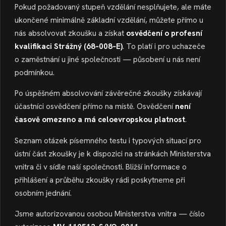
Pokud požadovaný stupeň vzdělání nesplňujete, ale máte
ukončené minimálně základní vzdělání, můžete přímo u
nás absolvovat zkoušku a získat
osvědčení o profesní
kvalifikaci Strážný (68‑008‑E)
. To platí i pro uchazeče
o zaměstnání u jiné společnosti — působení u nás není
podmínkou.
Po úspěšném absolvování závěrečné zkoušky získávají
účastníci osvědčení přímo na místě. Osvědčení
není
časově omezeno a má celoevropskou platnost
.
Seznam otázek písemného testu i typových situací pro
ústní část zkoušky je k dispozici na stránkách Ministerstva
vnitra či v sídle naší společnosti. Bližší informace o
přihlášení a průběhu zkoušky rádi poskytneme při
osobním jednání.
Jsme autorizovanou osobou Ministerstva vnitra — číslo