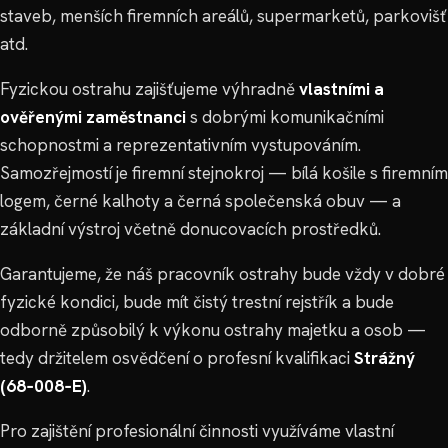
staveb, menších firemních areálů, supermarketů, parkovišť
atd.
Fyzickou ostrahu zajišťujeme výhradně
vlastními a
ověřenými zaměstnanci
s dobrými komunikačními
schopnostmi a reprezentativním vystupováním.
Samozřejmostí je firemní stejnokroj — bílá košile s firemním
logem, černé kalhoty a černá společenská obuv — a
základní výstroj včetně donucovacích prostředků.
Garantujeme, že náš pracovník ostrahy bude vždy v dobré
fyzické kondici, bude mít čistý trestní rejstřík a bude
odborně způsobilý k výkonu ostrahy majetku a osob —
tedy držitelem osvědčení o profesní kvalifikaci
Strážný
(68‑008‑E)
.
Pro zajištění profesionální činnosti využíváme vlastní