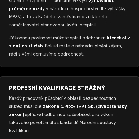
státního rozpočtu — aktuálně ve výši
2,5násobku
průměrné mzdy
v národním hospodářství dle vyhlášky
MPSV, a to za každého zaměstnance, u kterého
zaměstnavatel stanovenou kvótu nesplnil.
Zákonnou povinnost můžete splnit odebráním
kterékoliv
z našich služeb
. Pokud máte o náhradní plnění zájem,
rádi s vámi domluvíme podrobnosti.
PROFESNÍ KVALIFIKACE STRÁŽNÝ
Každý pracovník působící v oblasti bezpečnostních
služeb musí dle
zákona č. 455/1991 Sb. (živnostenský
zákon)
splňovat odbornou způsobilost pro výkon
takového povolání dle standardů Národní soustavy
kvalifikací.